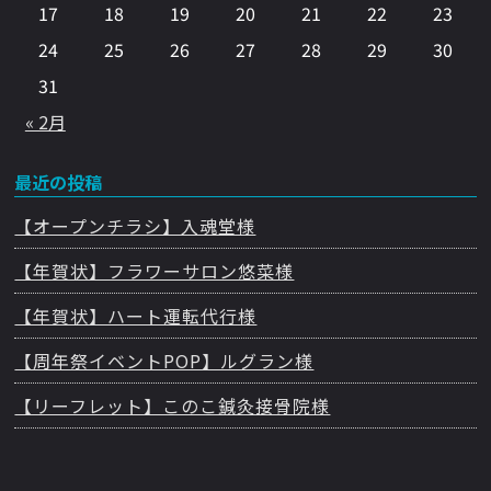
17
18
19
20
21
22
23
24
25
26
27
28
29
30
31
« 2月
最近の投稿
【オープンチラシ】入魂堂様
【年賀状】フラワーサロン悠菜様
【年賀状】ハート運転代行様
【周年祭イベントPOP】ルグラン様
【リーフレット】このこ鍼灸接骨院様