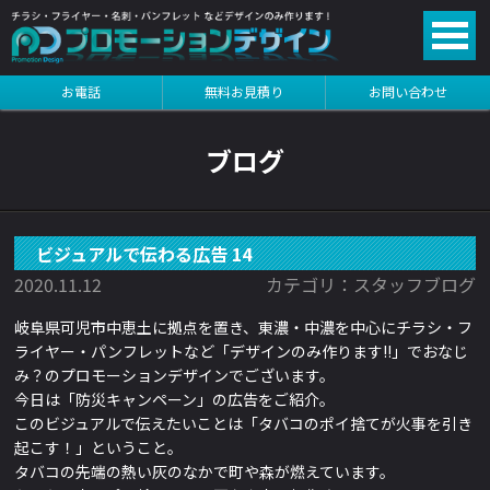
る
お電話
無料お見積り
お問い合わせ
る
ブログ
ビジュアルで伝わる広告 14
2020.11.12
カテゴリ：スタッフブログ
岐阜県可児市中恵土に拠点を置き、東濃・中濃を中心にチラシ・フ
ライヤー・パンフレットなど「デザインのみ作ります!!」でおなじ
み？のプロモーションデザインでございます。
今日は「防災キャンペーン
」の広告を
ご紹介。
このビジュアルで伝えたいことは「
タバコのポイ捨てが火事を引き
起こす！
」ということ
。
タバコの先端の熱い灰のなかで町や森が燃えています。