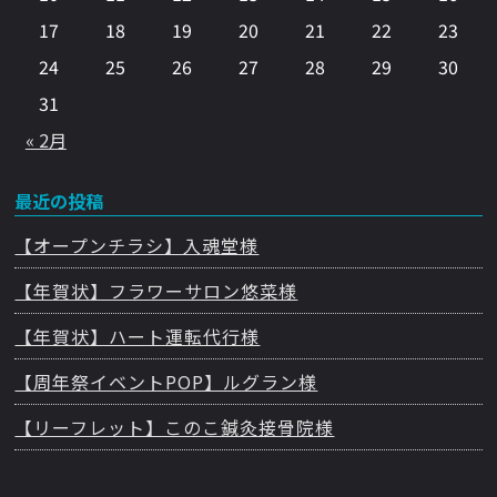
17
18
19
20
21
22
23
24
25
26
27
28
29
30
31
« 2月
最近の投稿
【オープンチラシ】入魂堂様
【年賀状】フラワーサロン悠菜様
【年賀状】ハート運転代行様
【周年祭イベントPOP】ルグラン様
【リーフレット】このこ鍼灸接骨院様