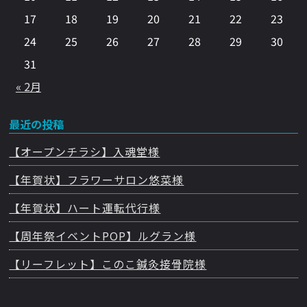
17
18
19
20
21
22
23
24
25
26
27
28
29
30
31
« 2月
最近の投稿
【オープンチラシ】入魂堂様
【年賀状】フラワーサロン悠菜様
【年賀状】ハート運転代行様
【周年祭イベントPOP】ルグラン様
【リーフレット】このこ鍼灸接骨院様