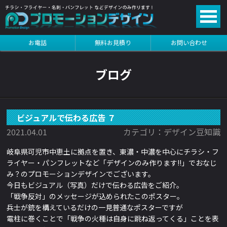
る
お電話
無料お見積り
お問い合わせ
る
ブログ
ビジュアルで伝わる広告 ７
2021.04.01
カテゴリ：デザイン豆知識
岐阜県可児市中恵土に拠点を置き、東濃・中濃を中心にチラシ・フ
ライヤー・パンフレットなど「デザインのみ作ります!!」でおなじ
み？のプロモーションデザインでございます。
今日もビジュアル（写真）だけで伝わる広告をご紹介。
「戦争反対」のメッセージが込められたこのポスター。
兵士が銃を構えているだけの一見普通なポスターですが
電柱に巻くことで「
戦争の火種は自身に跳ね返ってくる」ことを表