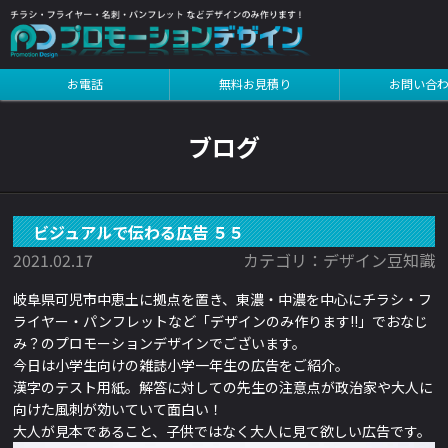
インを見る
お電話
無料お見積り
お問い合
インを見る
ブログ
ビジュアルで伝わる広告 ５５
2021.02.17
カテゴリ：デザイン豆知識
岐阜県可児市中恵土に拠点を置き、東濃・中濃を中心にチラシ・フ
ライヤー・パンフレットなど「デザインのみ作ります!!」でおなじ
み？のプロモーションデザインでございます。
今日は
小学生向けの雑誌小学一年生の広告
を
ご紹介。
漢字のテスト用紙。解答に対しての先生の注意点が政治家や大人に
向けた風刺が効いていて面白い！
大人が見本であること、子供ではなく大人に見て欲しい広告です。