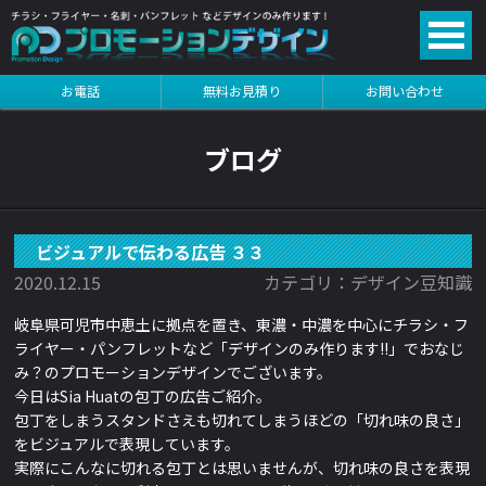
る
お電話
無料お見積り
お問い合わせ
る
ブログ
ビジュアルで伝わる広告 ３３
2020.12.15
カテゴリ：デザイン豆知識
岐阜県可児市中恵土に拠点を置き、東濃・中濃を中心にチラシ・フ
ライヤー・パンフレットなど「デザインのみ作ります!!」でおなじ
み？のプロモーションデザインでございます。
今日はSia Huatの包丁
の広告
ご紹介。
包丁をしまうスタンドさえも切れてしまうほどの「切れ味の良さ」
をビジュアルで表現しています。
実際にこんなに切れる包丁とは思いませんが、切れ味の良さを表現