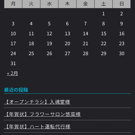
月
火
水
木
金
土
日
1
2
3
4
5
6
7
8
9
10
11
12
13
14
15
16
17
18
19
20
21
22
23
24
25
26
27
28
29
30
31
« 2月
最近の投稿
【オープンチラシ】入魂堂様
【年賀状】フラワーサロン悠菜様
【年賀状】ハート運転代行様