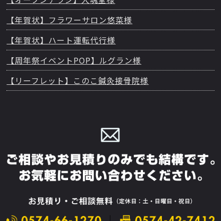
【年賀状】フラワーサロン悠菜様
【年賀状】ハート運転代行様
【周年祭イベントPOP】ルグラン様
【リーフレット】このこ鍼灸接骨院様