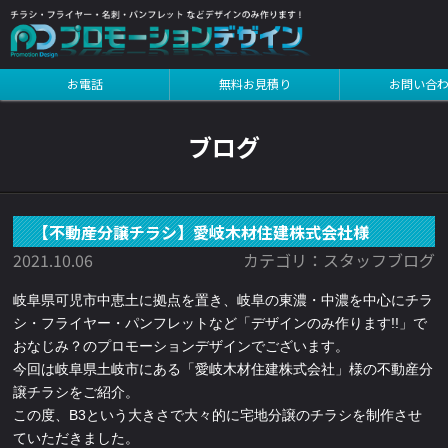
インを見る
お電話
無料お見積り
お問い合
インを見る
ブログ
【不動産分譲チラシ】愛岐木材住建株式会社様
2021.10.06
カテゴリ：スタッフブログ
岐阜県可児市中恵土に拠点を置き、岐阜の東濃・中濃を中心にチラ
シ・フライヤー・パンフレットなど「デザインのみ作ります!!」で
おなじみ？のプロモーションデザインでございます。
今回は岐阜県土岐市にある「愛岐木材住建株式会社」様の不動産分
譲チラシをご紹介。
この度、B3という大きさで大々的に宅地分譲のチラシを制作させ
ていただきました。