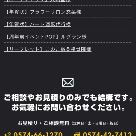
【年賀状】フラワーサロン悠菜様
【年賀状】ハート運転代行様
【周年祭イベントPOP】ルグラン様
【リーフレット】このこ鍼灸接骨院様